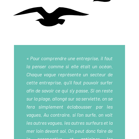
« Pour comprendre une entreprise, il faut
la penser comme si elle était un océan.
Chaque vague représente un secteur de
cette entreprise, qu’il faut pouvoir surfer
afin de savoir ce qui s’y passe. Si on reste
sur la plage, allongé sur sa serviette, on se
fera simplement éclabousser par les
vagues. Au contraire, si l’on surfe, on voit
les autres vagues, les autres surfeurs et la
mer loin devant soi. On peut donc faire de
la prospective et anticiper les